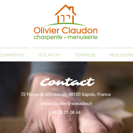
CHARPENTE
ISOLATION
TERRASSE
MENUISERI
Contact
72 Route de Menaurupt, 88120 Sapois, France
olivierclaudon@wanadoo.fr
06 33 21 08 44