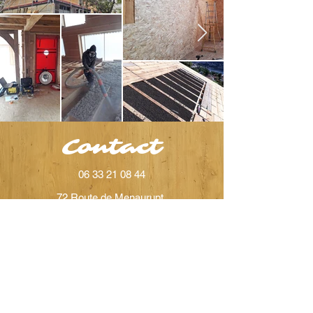
Contact
06 33 21 08 44
72 Route de Menaurupt,
88120 Sapois, France
olivierclaudon@wanadoo.fr